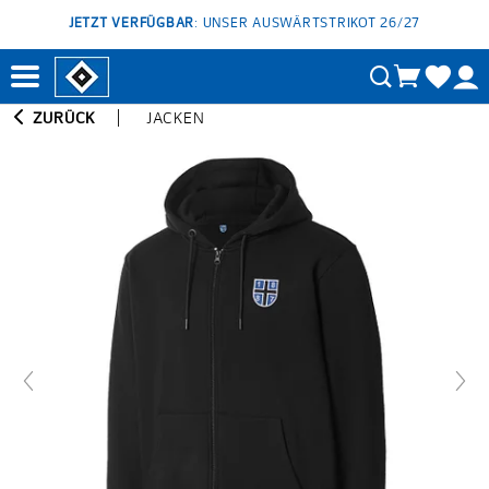
JETZT VERFÜGBAR
: UNSER AUSWÄRTSTRIKOT 26/27
ZURÜCK
JACKEN