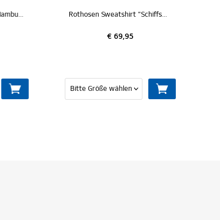
1887 Kapuzenpullover "Hamburg"
Rothosen Sweatshirt "Schiffsmechaniker"
€ 69,95