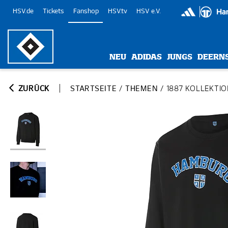
HSV.de
Tickets
Fanshop
HSV.tv
HSV e.V.
NEU
ADIDAS
JUNGS
DEERN
ZURÜCK
STARTSEITE
/
THEMEN
/
1887 KOLLEKTI