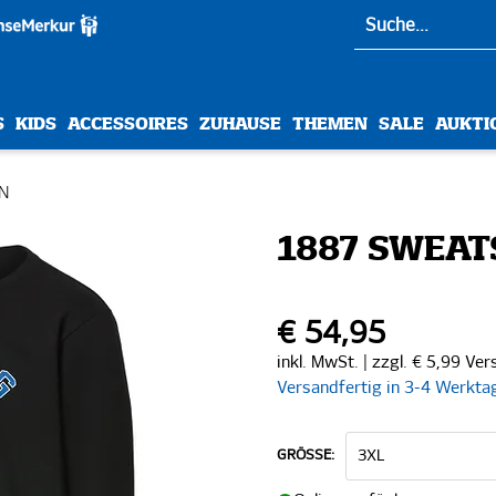
S
KIDS
ACCESSOIRES
ZUHAUSE
THEMEN
SALE
AUKTI
ON
1887 SWEAT
€ 54,95
inkl. MwSt. | zzgl. € 5,99 Ve
Versandfertig in 3-4 Werkta
GRÖSSE: