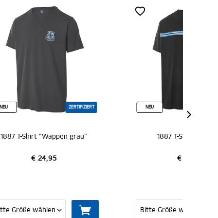
FIZIERT
NEU
ZERTIFIZIERT
au"
1887 T-Shirt "Balken"
1
€ 24,95