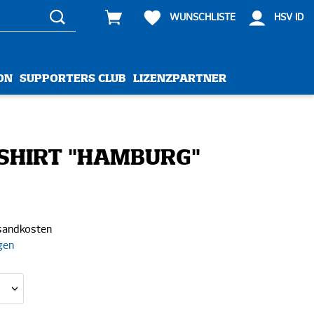
WUNSCHLISTE
HSV ID
ON
SUPPORTERS CLUB
LIZENZPARTNER
SHIRT "HAMBURG"
rsandkosten
gen