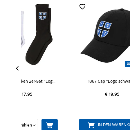
ZERTIFIZIERT
NEU
1887 Sportsocken 2er-Set "Logo"
1887 Cap "Logo schwarz"
€ 19,95
IN DEN WARENKORB