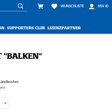
WUNSCHLISTE
HSV ID
ON
SUPPORTERS CLUB
LIZENZPARTNER
T "BALKEN"
rsandkosten
gen