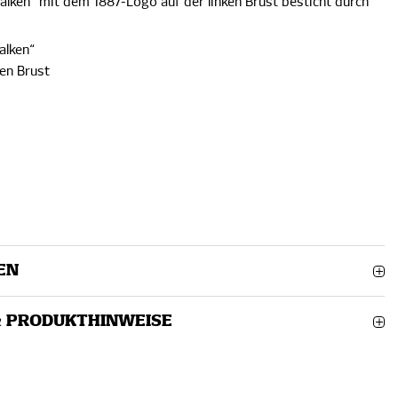
alken“ mit dem 1887-Logo auf der linken Brust besticht durch
Balken“
ken Brust
EN
& PRODUKTHINWEISE