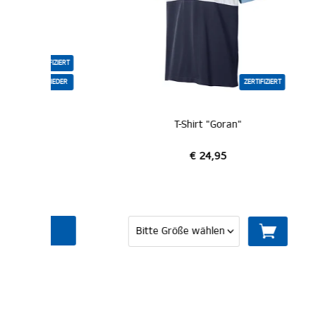
IZIERT
IEDER
ZERTIFIZIERT
NEU
T-Shirt "Goran"
€ 24,95