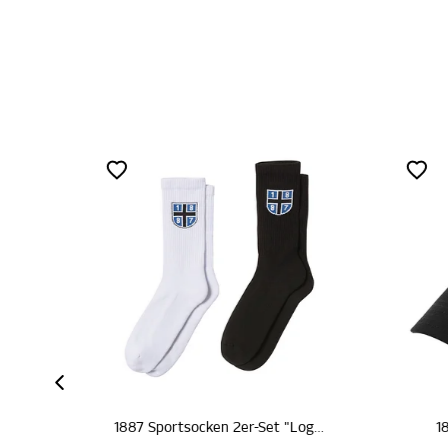
ZERTIFIZIERT
1887 Sportsocken 2er-Set "Logo"
1887 Cap "Logo schwarz"
1