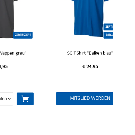
ZERTIFIZIERT
FIZIERT
MITGLIEDER
au"
SC T-Shirt "Balken blau"
€ 24,95
MITGLIED WERDEN