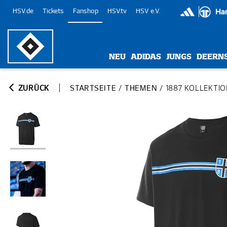
HSV.de
Tickets
Fanshop
HSV.tv
HSV e.V.
NEU
ADIDAS
JUNGS
DEERN
ZURÜCK
STARTSEITE
/
THEMEN
/
1887 KOLLEKTI