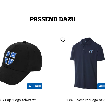
PASSEND DAZU
ZERTIFIZIERT
ZERTI
887 Poloshirt "Logo navy"
1887 Sweatshirt "Hambu