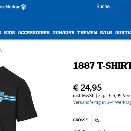
S
KIDS
ACCESSOIRES
ZUHAUSE
THEMEN
SALE
AUKTI
ON
1887 T-SHIR
€ 24,95
inkl. MwSt. | zzgl. € 5,99 Ve
Versandfertig in 3-4 Werkta
GRÖSSE: