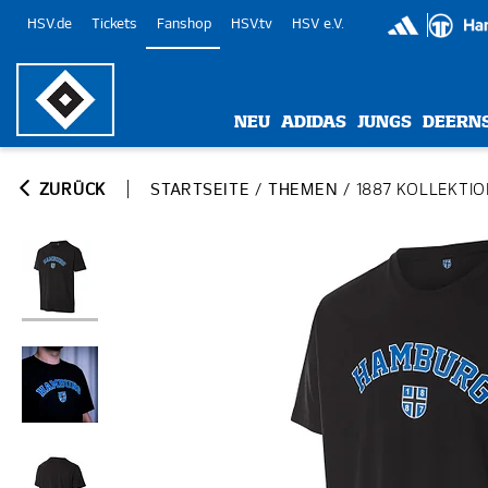
HSV.de
Tickets
Fanshop
HSV.tv
HSV e.V.
NEU
ADIDAS
JUNGS
DEERN
ZURÜCK
STARTSEITE
/
THEMEN
/
1887 KOLLEKTI