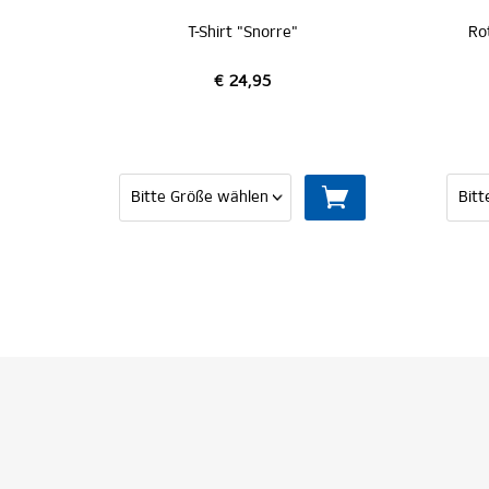
Rothosen T-Shirt "Kaianlage"
€ 29,95