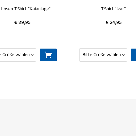
T-Shirt "Ivar"
SC T-Shirt "College schw
€ 24,95
€ 29,95
MITGLIED WERDEN