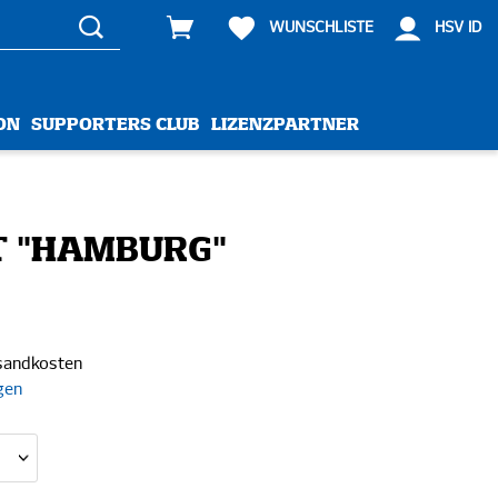
WUNSCHLISTE
HSV ID
ON
SUPPORTERS CLUB
LIZENZPARTNER
RT "HAMBURG"
rsandkosten
gen