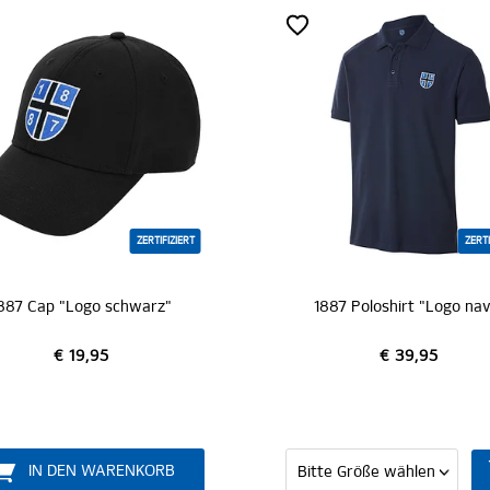
ZERTIFIZIERT
ZER
887 Poloshirt "Logo navy"
1887 Sweatshirt "Hamb
€ 39,95
€ 54,95