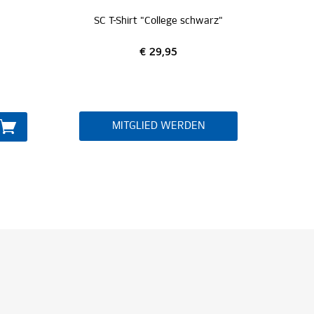
arz"
1887 T-Shirt "Wappen grau"
€ 24,95