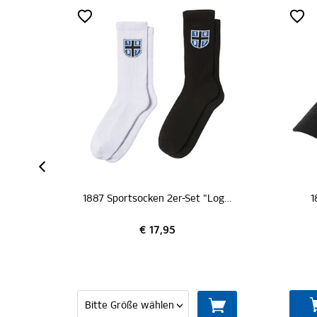
ZERTIFIZIERT
1887 Sportsocken 2er-Set "Logo"
1887 Cap "Logo schwarz"
1
€ 19,95
IN DEN WARENKORB