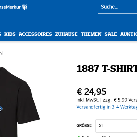
S
KIDS
ACCESSOIRES
ZUHAUSE
THEMEN
SALE
AUKTI
ON
1887 T-SHI
€ 24,95
inkl. MwSt. | zzgl. € 5,99 Ve
Versandfertig in 3-4 Werkta
GRÖSSE: