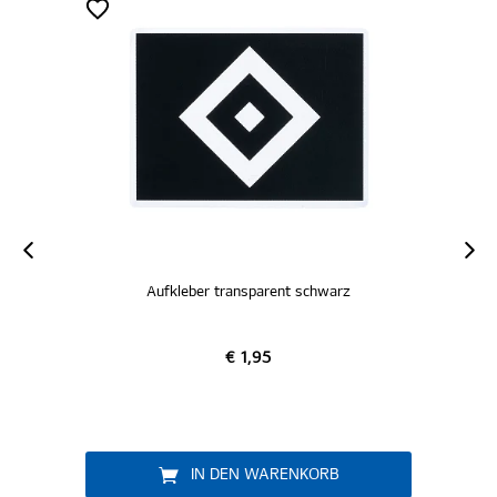
nsparent schwarz
Aufkleber transparent si
1,95
€ 1,95
N WARENKORB
IN DEN WARENK