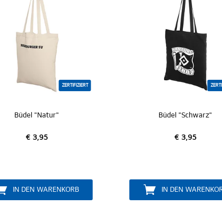
ZERTIFIZIERT
Büdel "Schwarz"
SC Büdel "
€ 3,95
€ 3,9
MITGLIED 
IN DEN WARENKORB