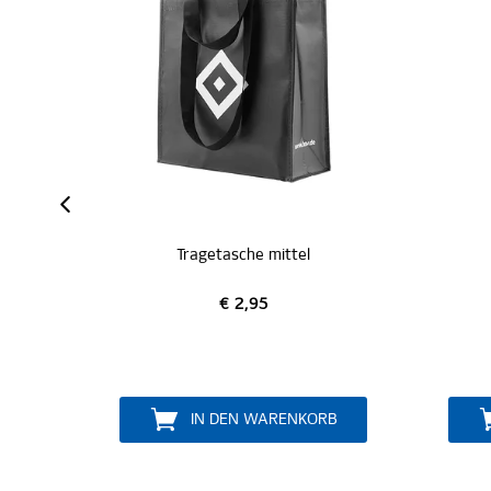
ZERTIFIZIERT
mittel
Büdel "Natur"
€ 3,95
ARENKORB
IN DEN WARENKORB