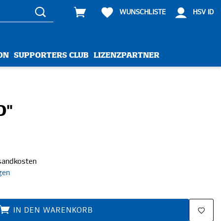
WUNSCHLISTE
HSV ID
ON
SUPPORTERS CLUB
LIZENZPARTNER
D"
rsandkosten
gen
IN DEN WARENKORB