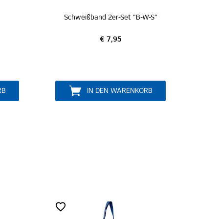
Schweißband 2er-Set "B-W-S"
Armbänder (Silikon) 
€ 7,95
€ 5,95
IN DEN WARENKORB
IN DEN WARE