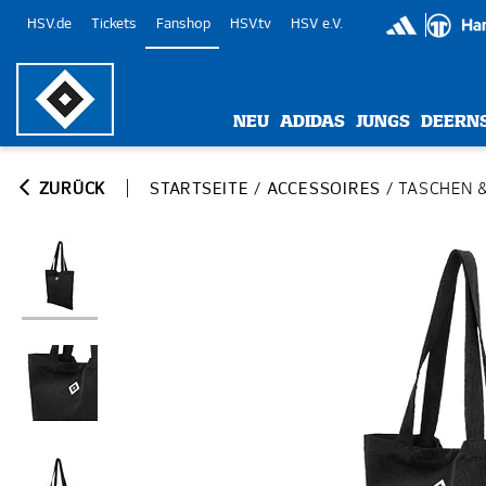
HSV.de
Tickets
Fanshop
HSV.tv
HSV e.V.
NEU
ADIDAS
JUNGS
DEERN
ZURÜCK
STARTSEITE
/
ACCESSOIRES
/
TASCHEN 