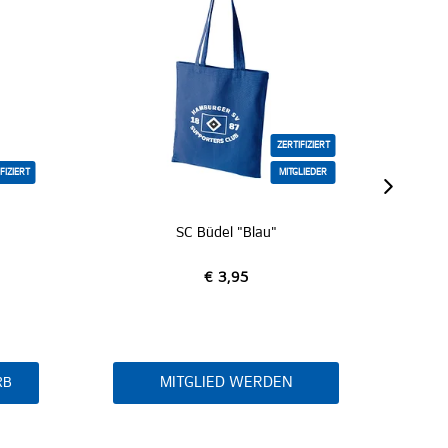
ZERTIFIZIERT
MITGLIEDER
Blau"
Tragetasche groß
5
€ 3,95
WERDEN
IN DEN WARENKORB