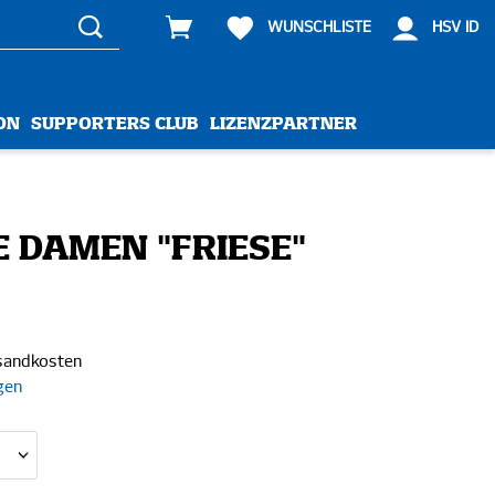
WUNSCHLISTE
HSV ID
ON
SUPPORTERS CLUB
LIZENZPARTNER
E DAMEN "FRIESE"
rsandkosten
gen