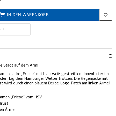
r
IN DEN WARENKORB
KEIT
ie Stadt auf dem Arm!
amen-Jacke „Friese“ mit blau-weiß gestreiftem Innenfutter im
jeden Tag dem Hamburger Wetter trotzen. Die Regenjacke mit
ust wird durch einen blauem Derbe-Logo-Patch am linken Ärmel
Damen „Friese“ vom HSV
Brust
ken Ärmel