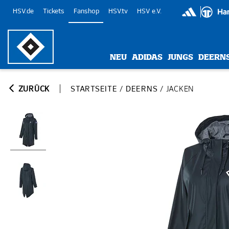
HSV.de
Tickets
Fanshop
HSV.tv
HSV e.V.
NEU
ADIDAS
JUNGS
DEERN
ZURÜCK
STARTSEITE
/
DEERNS
/
JACKEN