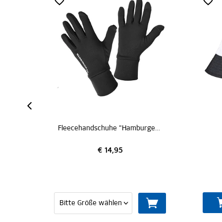
ZERTI
Fleecehandschuhe "Hamburger SV"
Fischerhut "Nils"
€ 14,95
€ 9,95
IN DEN WARENKO