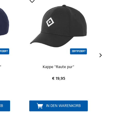
ZERTIFIZIERT
SALE
Kappe "Raute pur"
Mütze "Svein"
€ 19,95
€ 19,95
€ 10,00
IN DEN WARENKORB
IN DEN WARENKO