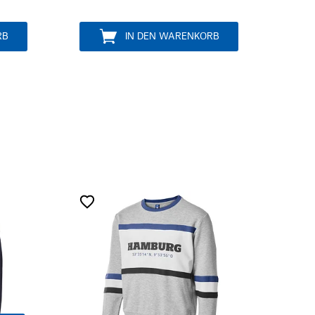
MITGLIED WERDEN
EN WARENKORB