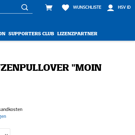
WUNSCHLISTE
HSV ID
ON
SUPPORTERS CLUB
LIZENZPARTNER
UZENPULLOVER "MOIN
rsandkosten
gen