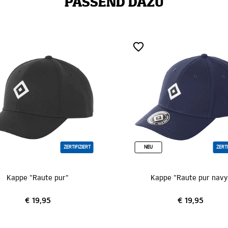
PASSEND DAZU
NEU
ZERTIFIZIERT
SALE
Kappe "Raute pur navy"
Mütze
€ 
€ 19,95
€ 