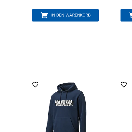
N WARENKORB
IN DEN WARENKORB