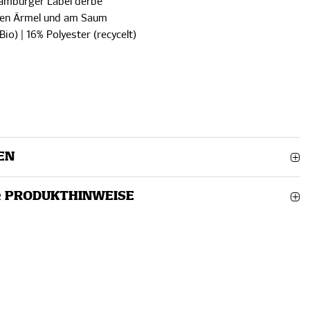
Hamburger Label derbe
ken Ärmel und am Saum
io) | 16% Polyester (recycelt)
EN
& PRODUKTHINWEISE