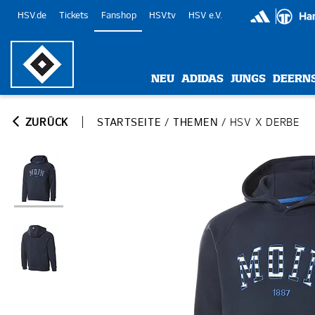
HSV.de
Tickets
Fanshop
HSV.tv
HSV e.V.
NEU
ADIDAS
JUNGS
DEERN
ZURÜCK
STARTSEITE
/
THEMEN
/
HSV X DERBE