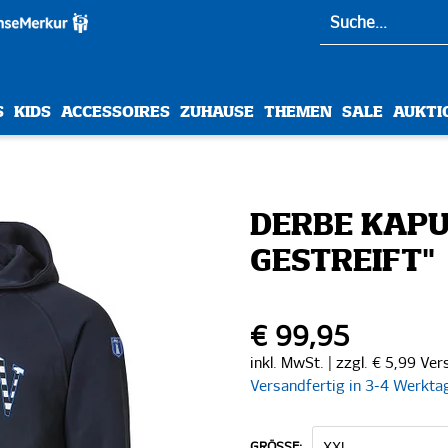
S
KIDS
ACCESSOIRES
ZUHAUSE
THEMEN
SALE
AUKTI
DERBE KAP
GESTREIFT"
€ 99,95
inkl. MwSt. | zzgl. € 5,99 Ve
Versandfertig in 3-4 Werkta
GRÖSSE: