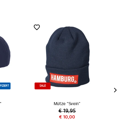
MITGLIEDER
 "Svein"
SC New Era Cap "Beige"
19,95
10,00
€ 29,95