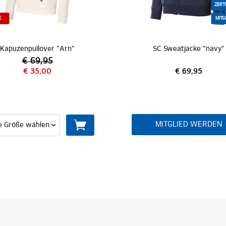
ZERTIFIZIERT
MITGLIEDER
SALE
SC Sweatjacke "navy"
Swe
€ 69,95
MITGLIED WERDEN