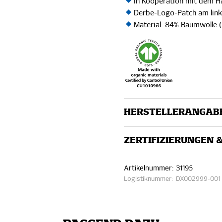
In Kooperation mit dem 
Derbe-Logo-Patch am lin
Material: 84% Baumwolle (B
HERSTELLERANGAB
ZERTIFIZIERUNGEN 
Artikelnummer:
31195
Logistiknummer:
DX002999-001