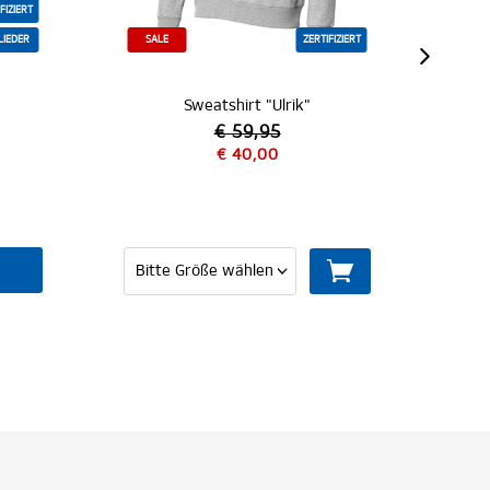
ZERTIFIZIERT
SALE
MITGLIEDER
atshirt "Ulrik"
SC Sweatshirt "Raglan"
€ 59,95
€ 69,95
€ 40,00
€ 40,00
MITGLIED WERDEN