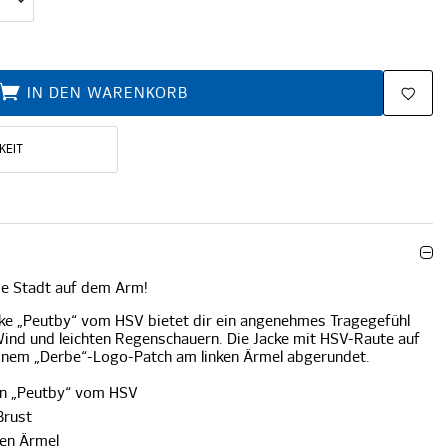
IN DEN WARENKORB
KEIT
ie Stadt auf dem Arm!
cke „Peutby“ vom HSV bietet dir ein angenehmes Tragegefühl
Wind und leichten Regenschauern. Die Jacke mit HSV-Raute auf
 einem „Derbe“-Logo-Patch am linken Ärmel abgerundet.
en „Peutby“ vom HSV
Brust
ken Ärmel