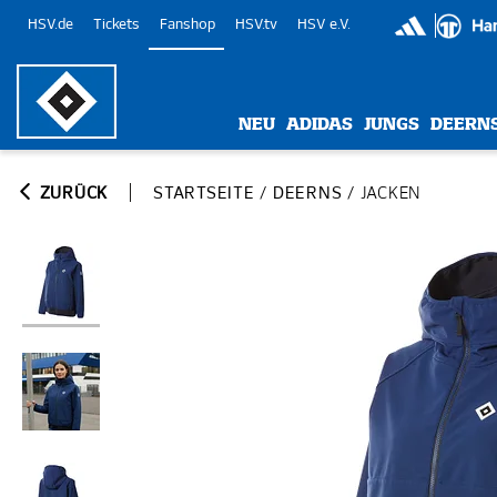
HSV.de
Tickets
Fanshop
HSV.tv
HSV e.V.
NEU
ADIDAS
JUNGS
DEERN
ZURÜCK
STARTSEITE
/
DEERNS
/
JACKEN