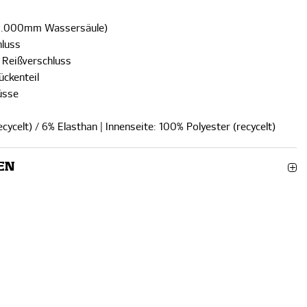
(5.000mm Wassersäule)
hluss
t Reißverschluss
ückenteil
üsse
ecycelt) / 6% Elasthan | Innenseite: 100% Polyester (recycelt)
EN