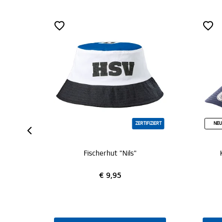
ZERTIFIZIERT
NEU
Fischerhut "Nils"
Kappe "Raute 
€ 9,95
€ 19,9