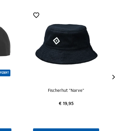
Fischerhut "Narve"
SC New Era Ca
€ 19,95
€ 29,