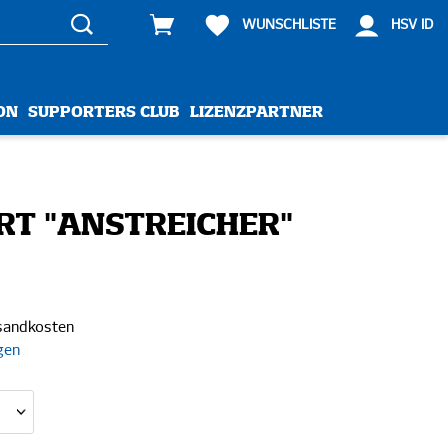
WUNSCHLISTE
HSV ID
ON
SUPPORTERS CLUB
LIZENZPARTNER
IRT "ANSTREICHER"
rsandkosten
gen