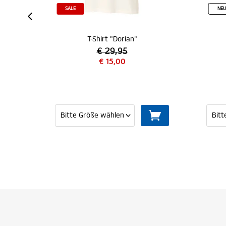
IZIERT
SALE
NEU
T-Shirt "Dorian"
€ 29,95
€ 15,00