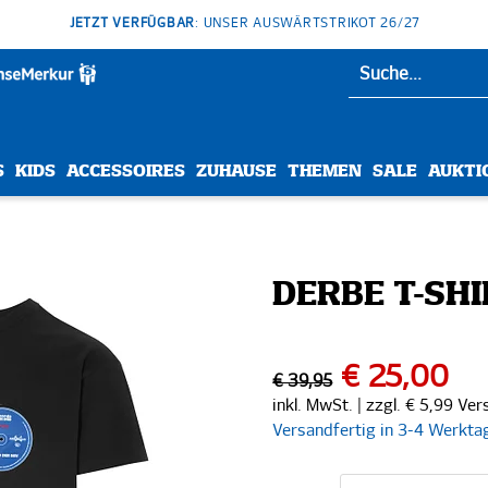
JETZT VERFÜGBAR
: UNSER AUSWÄRTSTRIKOT 26/27
S
KIDS
ACCESSOIRES
ZUHAUSE
THEMEN
SALE
AUKTI
DERBE T-SH
€ 25,00
€ 39,95
inkl. MwSt. | zzgl. € 5,99 Ve
Versandfertig in 3-4 Werkta