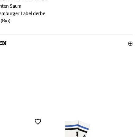
chten Saum
Hamburger Label derbe
(Bio)
EN