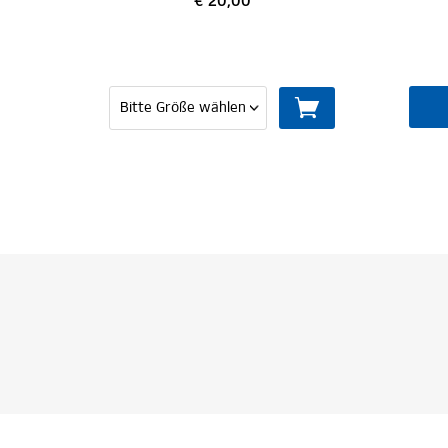
€ 20,00
€ 24,95
MITGLIED WERDE