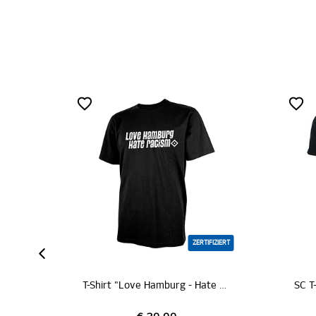
ZE
ZERTIFIZIERT
M
T-Shirt "Love Hamburg - Hate Racism"