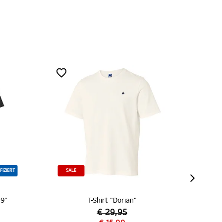
SALE
NEU
T-Shirt "Dorian"
T-Shirt "Andrik"
€ 29,95