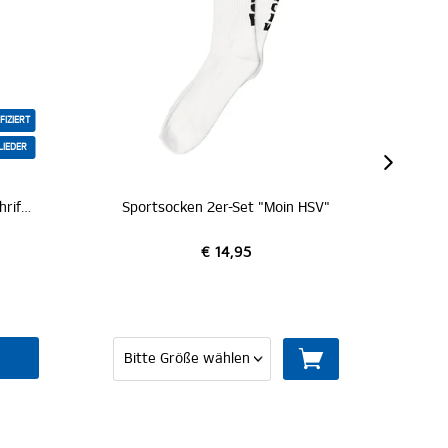
ZERTIFIZIERT
 2er-Set "Moin HSV"
Baby Socken "Bahnschranke"
€ 14,95
€ 7,95