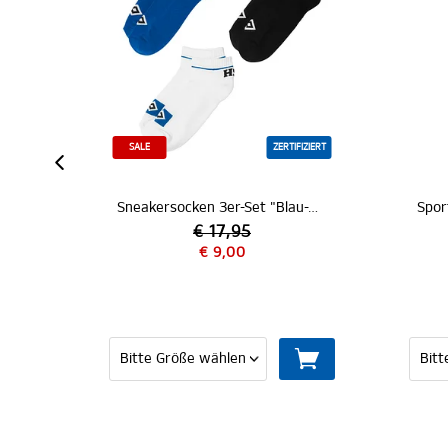
ZERTIFIZIERT
Sneakersocken 3er-Set "Blau-Weiß-Schwarz"
Sportsocken 2er-Set "Hamburger SV"
 17,95
€ 9,00
€ 14,95