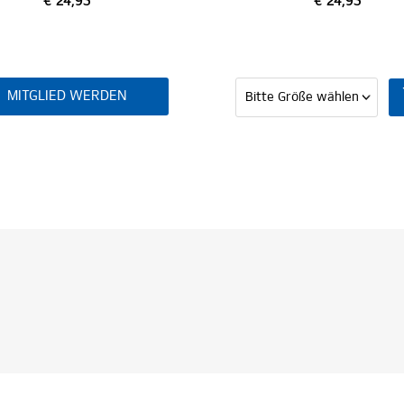
€ 24,95
N