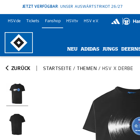
JETZT VERFÜGBAR
: UNSER AUSWÄRTSTRIKOT 26/27
HSV.de
Tickets
Fanshop
HSV.tv
HSV e.V.
NEU
ADIDAS
JUNGS
DEERN
ZURÜCK
STARTSEITE
/
THEMEN
/
HSV X DERBE