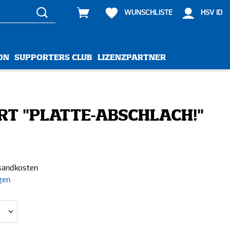
WUNSCHLISTE
HSV ID
ON
SUPPORTERS CLUB
LIZENZPARTNER
IRT "PLATTE-ABSCHLACH!"
rsandkosten
gen