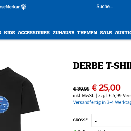
S
KIDS
ACCESSOIRES
ZUHAUSE
THEMEN
SALE
AUKTI
DERBE T-SH
€ 25,00
€ 39,95
inkl. MwSt. | zzgl. € 5,99 Ve
Versandfertig in 3-4 Werkta
GRÖSSE: