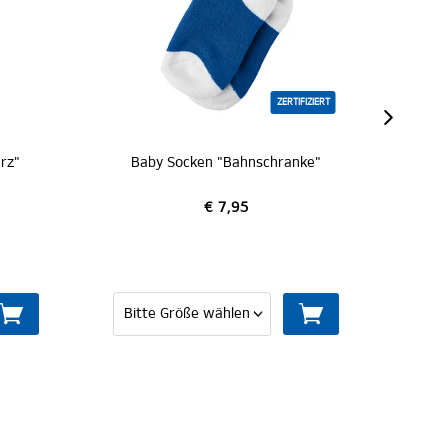
ZERTIFIZIERT
Baby Socken "Bahnschranke"
Sportsocken 2er-Set "Mo
€ 7,95
€ 14,95