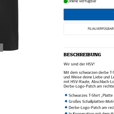
Online verfügbar
FILIALVERFÜGBAR
BESCHREIBUNG
Wir sind der HSV!
Mit dem schwarzen derbe T-S
und Weise deine Liebe und L
mit HSV-Raute, Abschlach-Lo
Derbe-Logo-Patch am recht
Schwarzes T-Shirt „Platt
Großes Schallplatten-Mot
Derbe-Logo-Patch am re
In Kooperation mit dem 