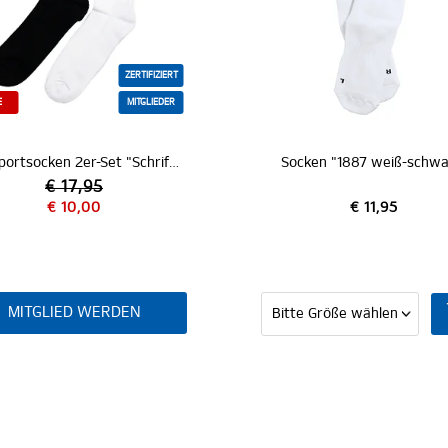
RTIFIZIERT
ITGLIEDER
SC Sportsocken 2er-Set "Schriftzug"
Socken "1887 weiß-schwarz"
€ 11,95
N