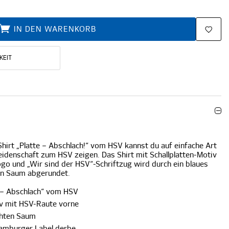
IN DEN WARENKORB
KEIT
hirt „Platte – Abschlach!“ vom HSV kannst du auf einfache Art
eidenschaft zum HSV zeigen. Das Shirt mit Schallplatten-Motiv
go und „Wir sind der HSV“-Schriftzug wird durch ein blaues
en Saum abgerundet.
e – Abschlach“ vom HSV
iv mit HSV-Raute vorne
chten Saum
Hamburger Label derbe