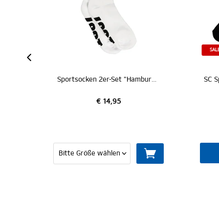
ZE
SALE
M
Sportsocken 2er-Set "Hamburger SV"
€ 17,95
€ 14,95
€ 10,00
MITGLIED WERDE