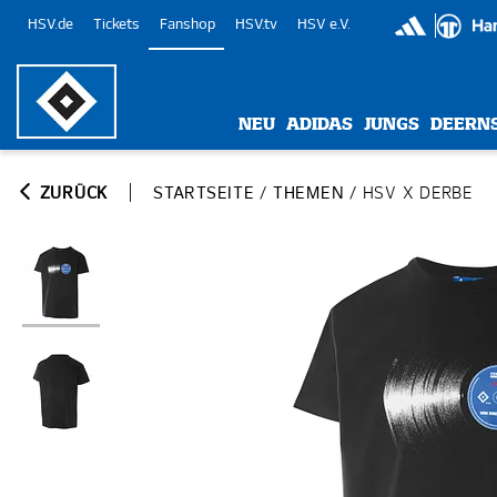
HSV.de
Tickets
Fanshop
HSV.tv
HSV e.V.
NEU
ADIDAS
JUNGS
DEERN
ZURÜCK
STARTSEITE
/
THEMEN
/
HSV X DERBE