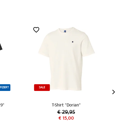
SALE
NEU
T-Shirt "Dorian"
T-Shirt 
€ 29,95
€ 15,00
€ 3