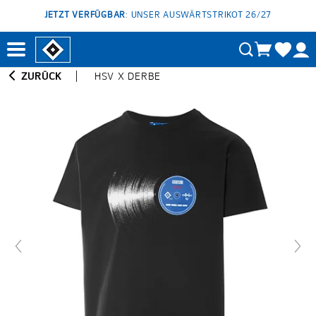
JETZT VERFÜGBAR
: UNSER AUSWÄRTSTRIKOT 26/27
ZURÜCK
HSV X DERBE