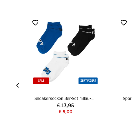
E
ZERTIFIZIERT
Sneakersocken 3er-Set "Blau-Weiß-Schwarz"
€ 17,95
€ 9,00
€ 14,95