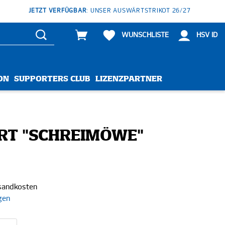
JETZT VERFÜGBAR
: UNSER AUSWÄRTSTRIKOT 26/27
WUNSCHLISTE
HSV ID
ON
SUPPORTERS CLUB
LIZENZPARTNER
IRT "SCHREIMÖWE"
rsandkosten
gen