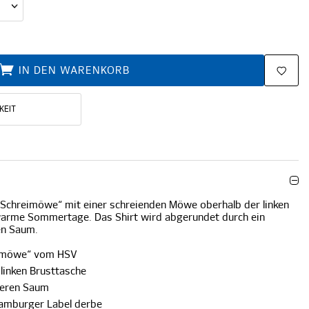
IN DEN WARENKORB
KEIT
„Schreimöwe“ mit einer schreienden Möwe oberhalb der linken
 warme Sommertage. Das Shirt wird abgerundet durch ein
en Saum.
eimöwe“ vom HSV
linken Brusttasche
teren Saum
Hamburger Label derbe