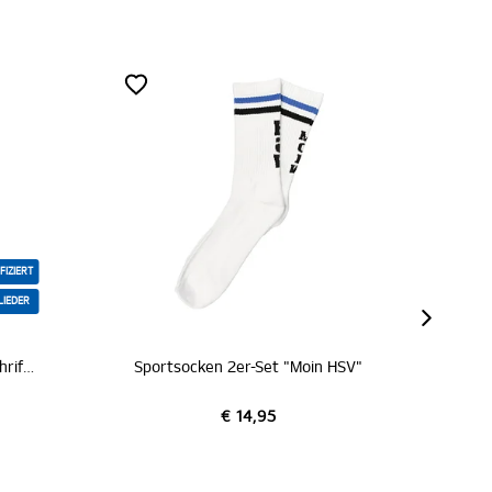
ZERT
rtsocken 2er-Set "Moin HSV"
Baby Socken "Bahnschra
€ 14,95
€ 7,95