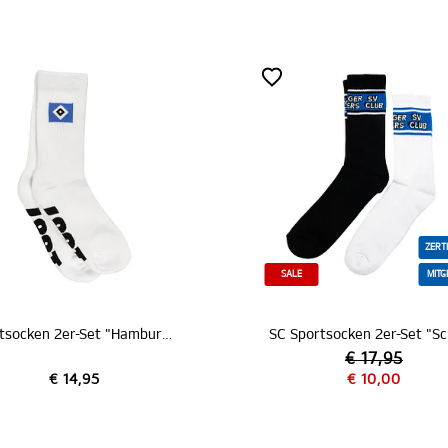
ZERTIFIZIERT
SALE
MITGLIEDER
Sportsocken 2er-Set "Hamburger SV"
SC Sportsocken 2er-Set "Schriftzug"
Spo
€ 17,95
€ 10,00