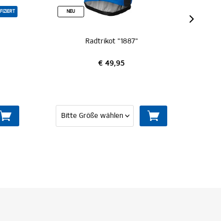
NEU
Radtrikot "1887"
T-S
€ 49,95