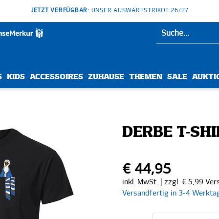
JETZT VERFÜGBAR
: UNSER AUSWÄRTSTRIKOT 26/27
S
KIDS
ACCESSOIRES
ZUHAUSE
THEMEN
SALE
AUKTI
DERBE T-SH
€ 44,95
inkl. MwSt. | zzgl. € 5,99 Ve
Versandfertig in 3-4 Werkta