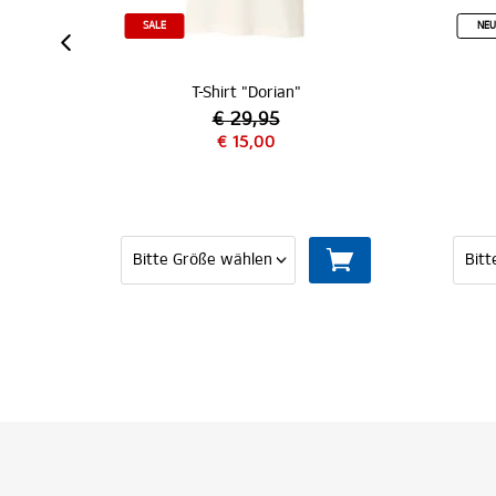
SALE
NEU
T-Shirt "Dorian"
T-Sh
€ 29,95
€ 15,00