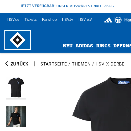
JETZT VERFÜGBAR
: UNSER AUSWÄRTSTRIKOT 26/27
HSV.de
Tickets
Fanshop
HSV.tv
HSV e.V.
NEU
ADIDAS
JUNGS
DEERN
ZURÜCK
STARTSEITE
/
THEMEN
/
HSV X DERBE