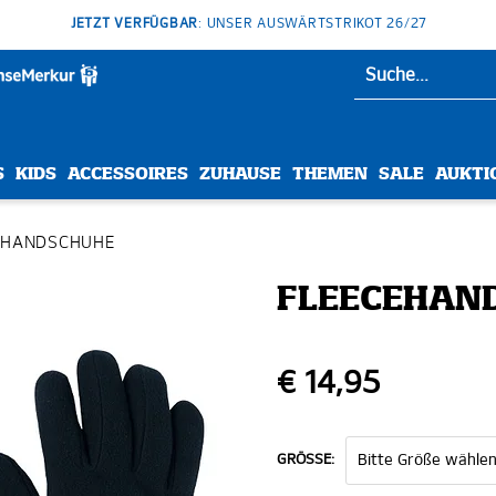
JETZT VERFÜGBAR
: UNSER AUSWÄRTSTRIKOT 26/27
S
KIDS
ACCESSOIRES
ZUHAUSE
THEMEN
SALE
AUKTI
 HANDSCHUHE
FLEECEHAND
€ 14,95
GRÖSSE: