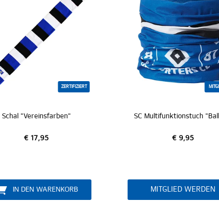
ZER
MITGLIEDER
MI
 Multifunktionstuch "Balken"
SC Schal "Balken"
€ 9,95
€ 14,95
MITGLIED WERDEN
MITGLIED WERDE