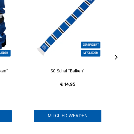
TIFIZIERT
TGLIEDER
ZERTIFIZIERT
Schal "Hier kommt Hamburg"
€ 19,95
N
IN DEN WARENKORB