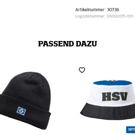
Artikelnummer:
30736
Logistiknummer:
DX002075-001
PASSEND DAZU
ZERTIFIZIERT
ZER