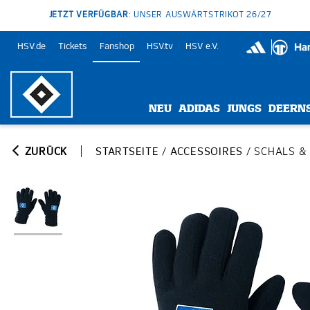
JETZT VERFÜGBAR
: UNSER AUSWÄRTSTRIKOT 26/27
HSV.de
Tickets
Fanshop
HSV.tv
HSV e.V.
NEU
ADIDAS
JUNGS
DEERN
ZURÜCK
STARTSEITE
/
ACCESSOIRES
/
SCHALS &