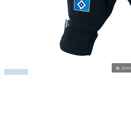
Zoom
∨