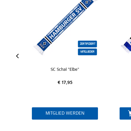
IFIZIERT
GLIEDER
ZERTIFIZIERT
Schal "Vereinsfarben"
SC
€ 17,95
IN DEN WARENKORB