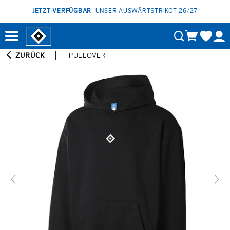
JETZT VERFÜGBAR
: UNSER AUSWÄRTSTRIKOT 26/27
ZURÜCK
PULLOVER