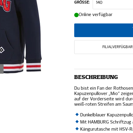
GRÖSSE:
Online verfügbar
FILIALVERFÜGBAR
BESCHREIBUNG
Du bist ein Fan der Rothose
Kapuzenpullover „Mio“ zeig
auf der Vorderseite wird du
weiß-roten Streifen am Saum
Dunkelblauer Kapuzenpull
Mit HAMBURG Schriftzug a
Kängurutasche mit HSV-R