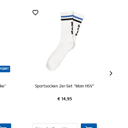
Sportsocken 2er-Set "Moin HSV"
Socken "1887 weiß-s
€ 14,95
€ 11,95