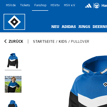
HSV.de
Tickets
Fanshop
HSV.tv
HSV e.V.
NEU
ADIDAS
JUNGS
DEERN
ZURÜCK
STARTSEITE
/
KIDS
/
PULLOVER