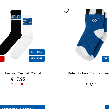
ZERTIFIZIERT
MITGLIEDER
ZERTIFIZIERT
SC Sportsocken 2er-Set "Schriftzug"
Baby Socken "Bahnschranke"
€ 7,95