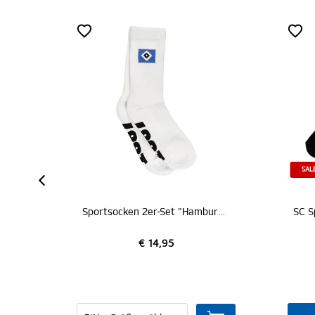
SALE
Sportsocken 2er-Set "Hamburger SV"
€ 17,95
€ 14,95
€ 10,00