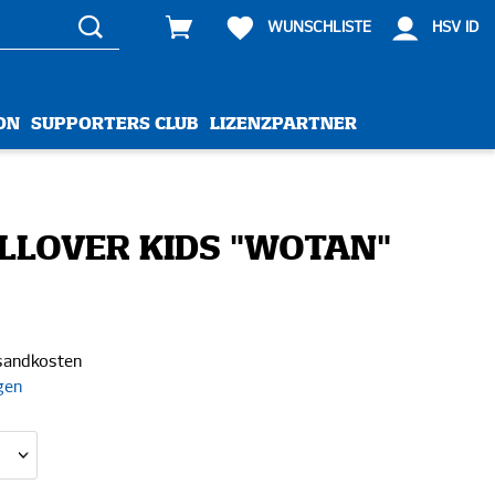
WUNSCHLISTE
HSV ID
ON
SUPPORTERS CLUB
LIZENZPARTNER
LOVER KIDS "WOTAN"
rsandkosten
gen