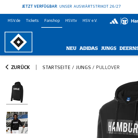
JETZT VERFÜGBAR
: UNSER AUSWÄRTSTRIKOT 26/27
HSV.de
Tickets
Fanshop
HSV.tv
HSV e.V.
NEU
ADIDAS
JUNGS
DEERN
ZURÜCK
STARTSEITE
/
JUNGS
/
PULLOVER