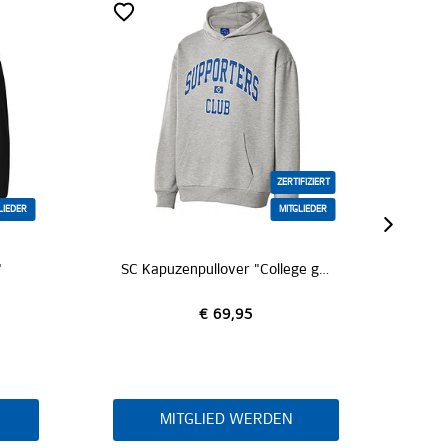
ZERTIFIZIERT
LIEDER
MITGLIEDER
"
SC Kapuzenpullover "College grau"
€ 69,95
MITGLIED WERDEN