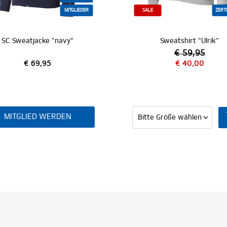
MITGLIEDER
SALE
ZERTI
SC Sweatjacke "navy"
Sweatshirt "Ulrik"
€ 59,95
€ 69,95
€ 40,00
MITGLIED WERDEN