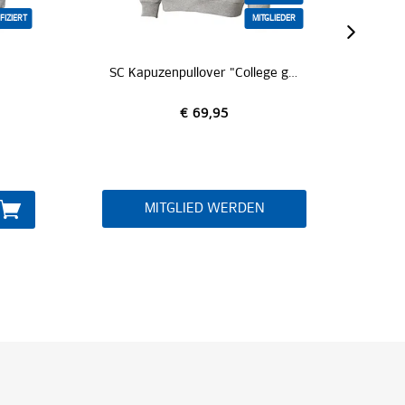
FIZIERT
MITGLIEDER
SA
SC Kapuzenpullover "College grau"
€ 69,95
MITGLIED WERDEN