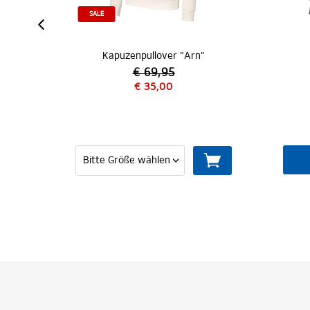
IZIERT
SALE
"
Kapuzenpullover "Arn"
€ 69,95
€ 35,00