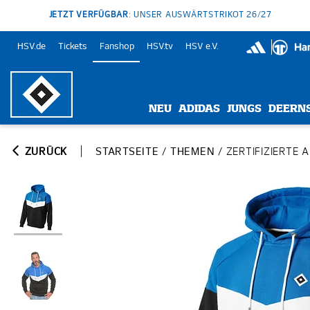
JETZT VERFÜGBAR
: UNSER AUSWÄRTSTRIKOT 26/27
HSV.de
Tickets
Fanshop
HSV.tv
HSV e.V.
NEU
ADIDAS
JUNGS
DEERN
ZURÜCK
STARTSEITE
/
THEMEN
/
ZERTIFIZIERTE 