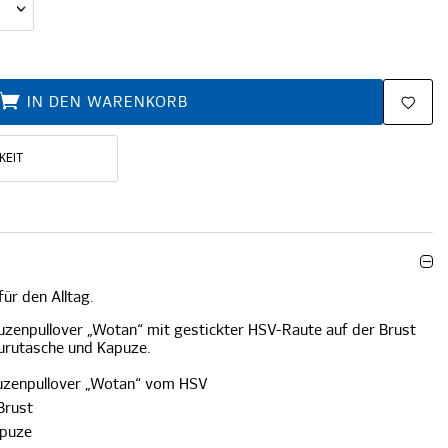
IN DEN WARENKORB
KEIT
ür den Alltag.
zenpullover „Wotan“ mit gestickter HSV-Raute auf der Brust
urutasche und Kapuze.
uzenpullover „Wotan“ vom HSV
Brust
apuze