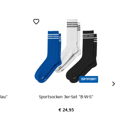
ZERTIFIZIERT
Sportsocken 3er-Set "B-W-S"
Schal "R
€ 24,95
€ 1