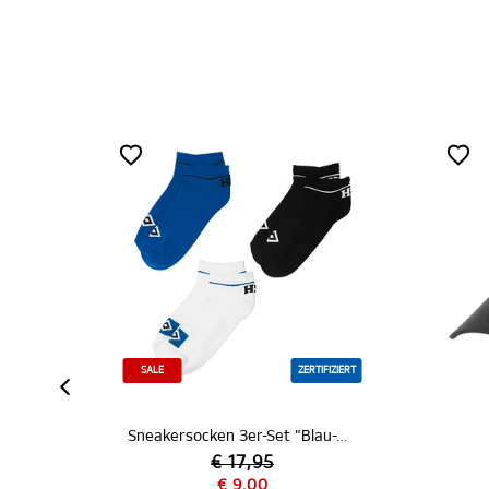
ZERTIFIZIERT
ZERTIFIZIE
Sneakersocken 3er-Set "Blau-Weiß-Schwarz"
Kappe "Raute pur"
€ 17,95
€ 9,00
€ 19,95