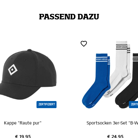
PASSEND DAZU
RT
ZERTIFIZIERT
Sportsocken 3er-Set "B-W-S"
€ 24,95