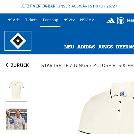
JETZT VERFÜGBAR
: UNSER AUSWÄRTSTRIKOT 26/27
HSV.de
Tickets
Fanshop
HSV.tv
HSV e.V.
NEU
ADIDAS
JUNGS
DEERN
ZURÜCK
STARTSEITE
/
JUNGS
/
POLOSHIRTS & H