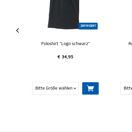
IZIERT
ZERTIFIZIERT
y"
Poloshirt "Logo schwarz"
R
€ 34,95