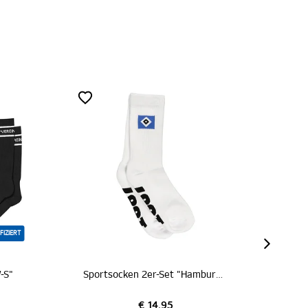
ZERTIFIZIE
SALE
MITGLIED
Sportsocken 2er-Set "Hamburger SV"
€ 17,95
€ 14,95
€ 10,00