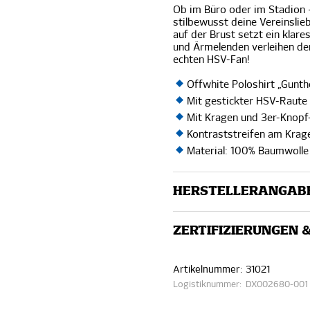
Ob im Büro oder im Stadion 
stilbewusst deine Vereinslie
auf der Brust setzt ein klare
und Ärmelenden verleihen dem
echten HSV-Fan!
Offwhite Poloshirt „Gunt
Mit gestickter HSV-Raute 
Mit Kragen und 3er-Knopf
Kontraststreifen am Kra
Material: 100% Baumwolle 
HERSTELLERANGAB
ZERTIFIZIERUNGEN 
Artikelnummer:
31021
Logistiknummer:
DX002680-001