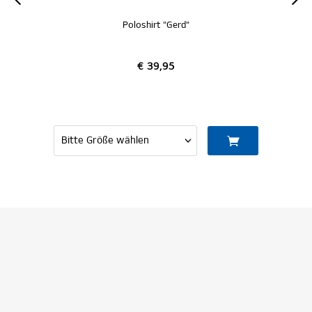
Gerd"
Rothosen Poloshirt "Heck"
5
€ 49,95