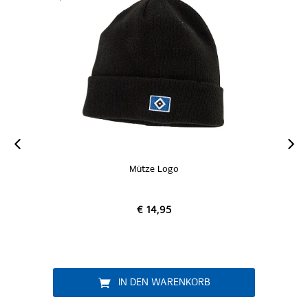
Mütze Logo
Fischerhut "Ni
€ 14,95
€ 9,95
N DEN WARENKORB
IN DEN WAR