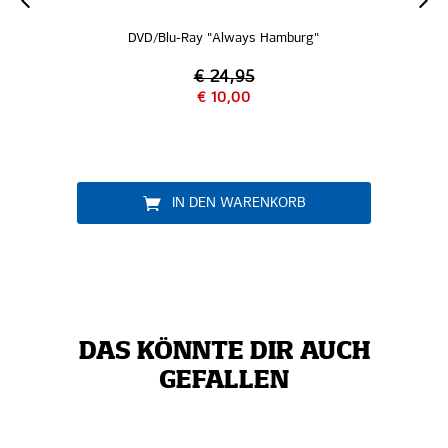
y "Always Hamburg"
Folienluftballons 2er
 24,95
€ 10,00
€ 3,95
DEN WARENKORB
IN DEN WAREN
DAS KÖNNTE DIR AUCH
GEFALLEN