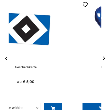
Folienluftballons 2er-Set
€ 3,95
IN DEN WARENKORB