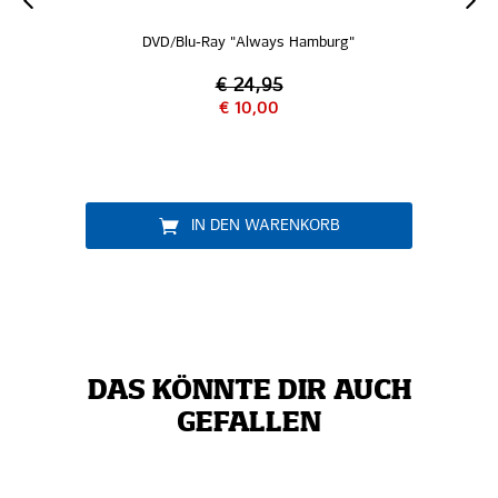
Always Hamburg"
040 Lakritzlikör
24,95
10,00
€ 19,95
N WARENKORB
IN DEN WARENK
DAS KÖNNTE DIR AUCH
GEFALLEN