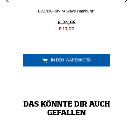
/Blu-Ray "Always Hamburg"
040 Lakr
€ 24,95
€ 10,00
€ 1
IN DEN WARENKORB
IN DEN
DAS KÖNNTE DIR AUCH
GEFALLEN