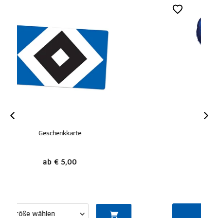
Folienluftballons 2er-Set
€ 3,95
IN DEN WARENKORB