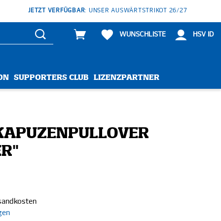
JETZT VERFÜGBAR
: UNSER AUSWÄRTSTRIKOT 26/27
WUNSCHLISTE
HSV ID
ON
SUPPORTERS CLUB
LIZENZPARTNER
KAPUZENPULLOVER
ER"
rsandkosten
gen