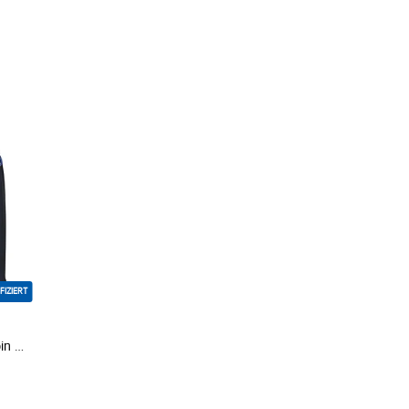
FIZIERT
Derbe Kapuzenpullover "Moin gestreift"