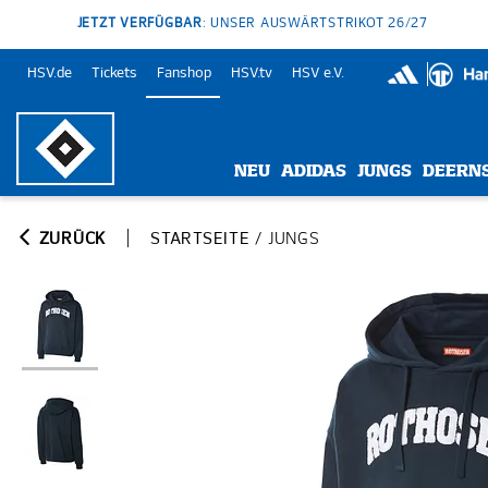
JETZT VERFÜGBAR
: UNSER AUSWÄRTSTRIKOT 26/27
HSV.de
Tickets
Fanshop
HSV.tv
HSV e.V.
NEU
ADIDAS
JUNGS
DEERN
ZURÜCK
STARTSEITE
/
JUNGS