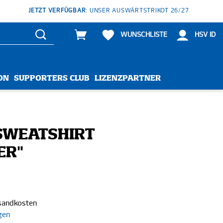
JETZT VERFÜGBAR
: UNSER AUSWÄRTSTRIKOT 26/27
WUNSCHLISTE
HSV ID
ON
SUPPORTERS CLUB
LIZENZPARTNER
SWEATSHIRT
ER"
rsandkosten
gen