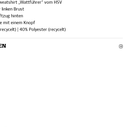
weatshirt „Wattführer“ vom HSV
 linken Brust
tzug hinten
te mit einem Knopf
ecycelt) | 40% Polyester (recycelt)
EN