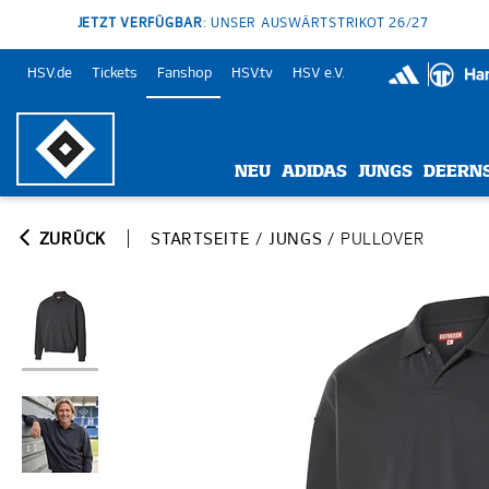
JETZT VERFÜGBAR
: UNSER AUSWÄRTSTRIKOT 26/27
HSV.de
Tickets
Fanshop
HSV.tv
HSV e.V.
NEU
ADIDAS
JUNGS
DEERN
ZURÜCK
STARTSEITE
/
JUNGS
/
PULLOVER