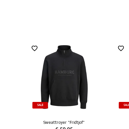
SALE
SA
Strickpullover "Aaron"