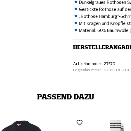
Dunkelgraues Rothosen S
Gestickte Rothose auf der
„Rothose Hamburg“-Schrif
Mit Kragen und Knopfleis
Material: 60% Baumwolle (r
HERSTELLERANGAB
Artikelnummer:
27570
Logistiknummer:
DX003170-001
PASSEND DAZU