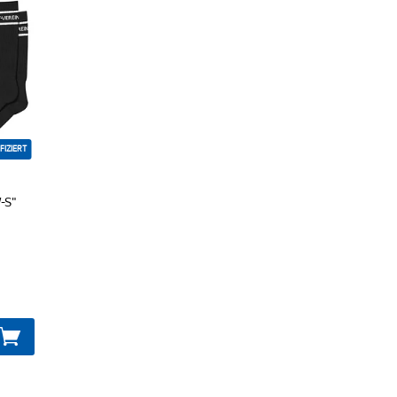
FIZIERT
-S"