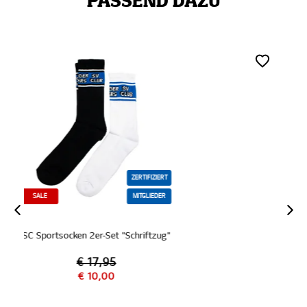
PASSEND DAZU
ZERTIFIZIERT
MITGLIEDER
SC Büdel "Blau"
€ 3,95