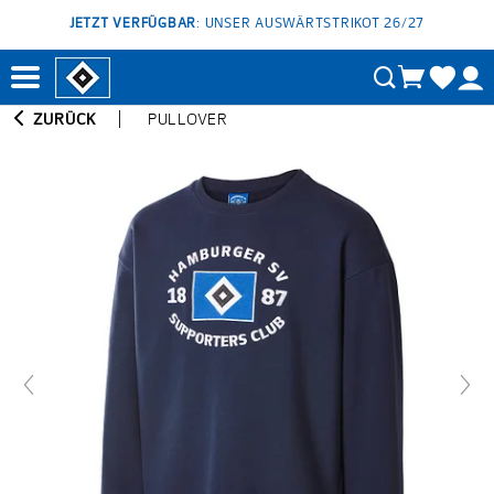
JETZT VERFÜGBAR
: UNSER AUSWÄRTSTRIKOT 26/27
ZURÜCK
PULLOVER