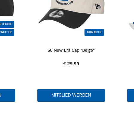
MITGLIEDER
MITG
SC New Era Cap "Beige"
SC Polyesterschal "Bann
€ 29,95
€ 14,95
MITGLIED WERDEN
MITGLIED WERDEN