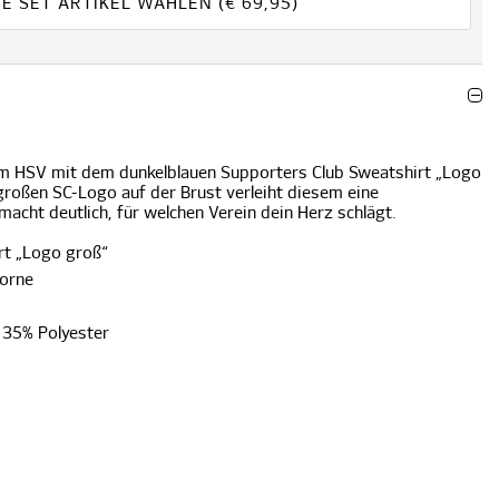
TE SET ARTIKEL WÄHLEN
(€
69,95
)
um HSV mit dem dunkelblauen Supporters Club Sweatshirt „Logo
großen SC-Logo auf der Brust verleiht diesem eine
macht deutlich, für welchen Verein dein Herz schlägt.
rt „Logo groß“
vorne
 35% Polyester