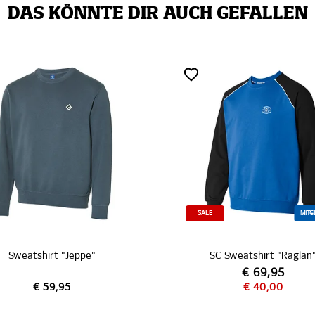
DAS KÖNNTE DIR AUCH GEFALLEN
ZERTI
E
MITGLIEDER
MITG
SC Sweatshirt "Raglan"
SC Sweatshirt "Logo gr
€ 69,95
€ 40,00
€ 59,95