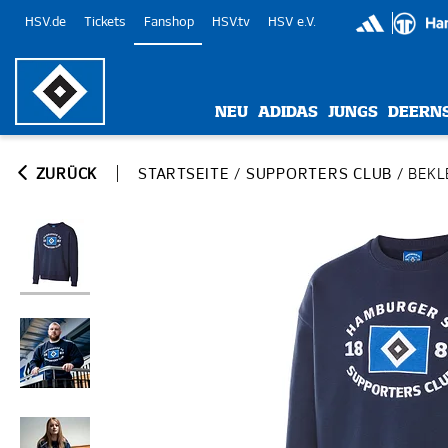
HSV.de
Tickets
Fanshop
HSV.tv
HSV e.V.
NEU
ADIDAS
JUNGS
DEERN
ZURÜCK
STARTSEITE
/
SUPPORTERS CLUB
/
BEKL