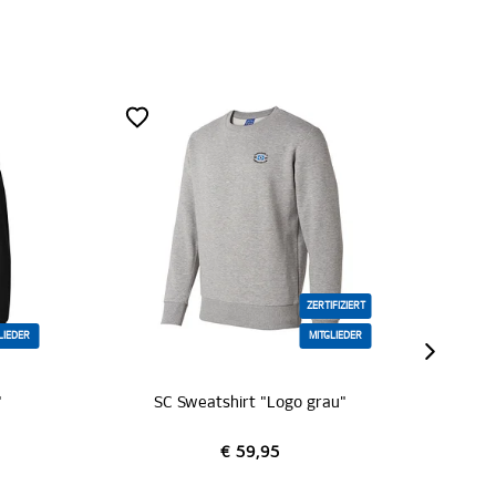
FIZIERT
LIEDER
ZERTIFIZIERT
au"
Sweatshirt "Arian"
€ 59,95