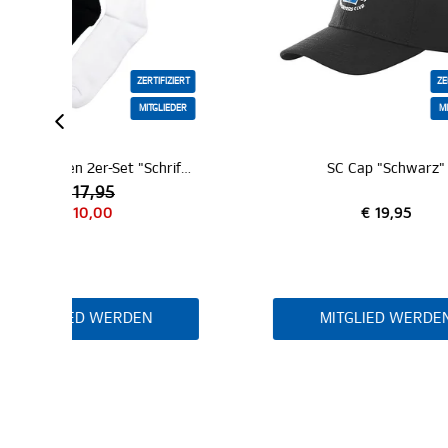
IZIERT
ZERTIFIZIERT
IEDER
MITGLIEDER
SC Sportsocken 2er-Set "Schriftzug"
SC Cap "Schwarz"
€ 19,95
MITGLIED WERDEN