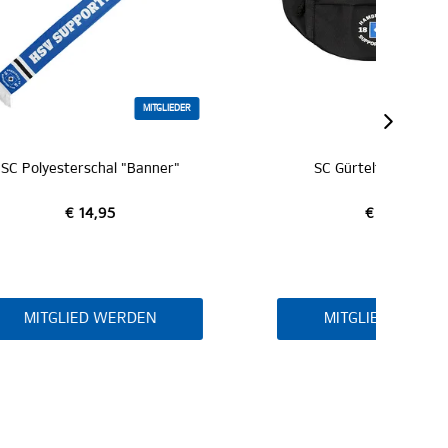
LIEDER
MITGLIEDER
er"
SC Gürteltasche "Logo"
€ 19,95
MITGLIED WERDEN