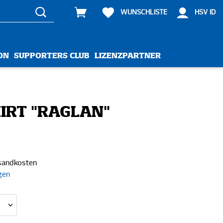
WUNSCHLISTE
HSV ID
ON
SUPPORTERS CLUB
LIZENZPARTNER
IRT "RAGLAN"
rsandkosten
gen