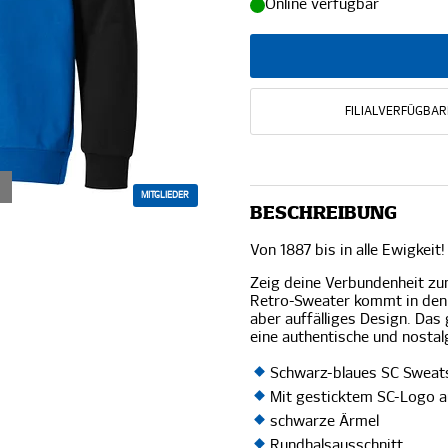
Online verfügbar
FILIALVERFÜGBAR
MITGLIEDER
BESCHREIBUNG
Von 1887 bis in alle Ewigkeit!
Zeig deine Verbundenheit zu
Retro-Sweater kommt in den t
aber auffälliges Design. Das
eine authentische und nostal
Schwarz-blaues SC Sweats
Mit gesticktem SC-Logo au
schwarze Ärmel
Rundhalsausschnitt