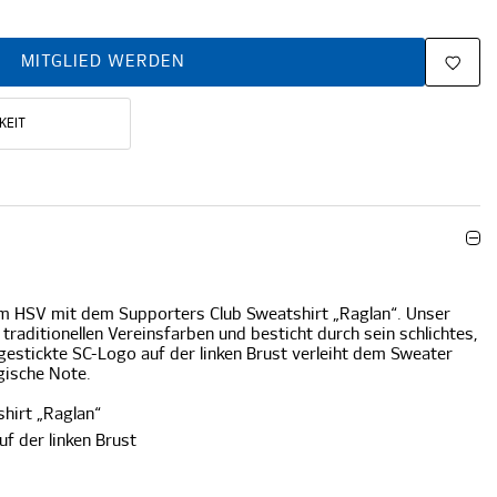
MITGLIED WERDEN
KEIT
m HSV mit dem Supporters Club Sweatshirt „Raglan“. Unser
raditionellen Vereinsfarben und besticht durch sein schlichtes,
 gestickte SC-Logo auf der linken Brust verleiht dem Sweater
gische Note.
hirt „Raglan“
f der linken Brust