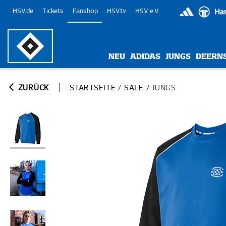
HSV.de
Tickets
Fanshop
HSV.tv
HSV e.V.
NEU
ADIDAS
JUNGS
DEERN
ZURÜCK
STARTSEITE
/
SALE
/
JUNGS