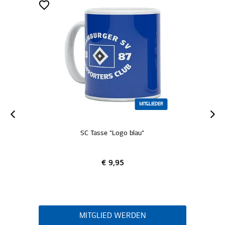
MITGLIEDER
SALE
SC Tasse "Logo blau"
SC Sportsocken 2e
€ 1
€ 9,95
€ 1
MITGLIED WERDEN
MITGLIE