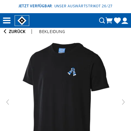
JETZT VERFÜGBAR
: UNSER AUSWÄRTSTRIKOT 26/27
ZURÜCK
BEKLEIDUNG