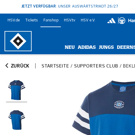
JETZT VERFÜGBAR
: UNSER AUSWÄRTSTRIKOT 26/27
HSV.de
Tickets
Fanshop
HSV.tv
HSV e.V.
NEU
ADIDAS
JUNGS
DEERN
ZURÜCK
STARTSEITE
/
SUPPORTERS CLUB
/
BEKL