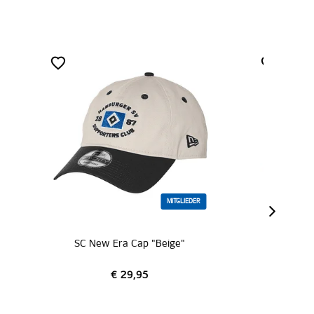
LIEDER
SA
"
Tasche "Retro"
€ 29,95