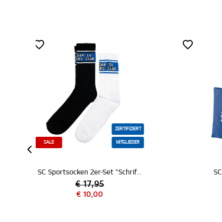
IZIERT
ZERTIFIZIERT
IEDER
MITGLIEDER
SC Sportsocken 2er-Set "Schriftzug"
SC Büdel "Blau"
€ 3,95