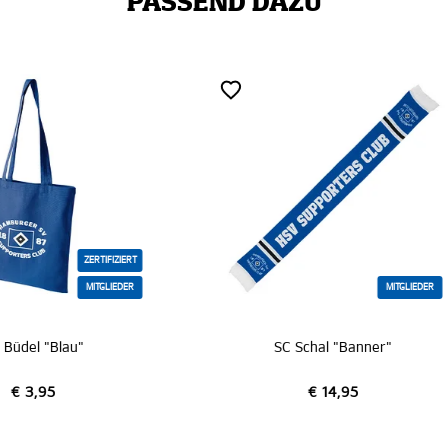
PASSEND DAZU
MITGLIEDER
MITG
SC Schal "Banner"
SC New Era Cap "Beige
€ 14,95
€ 29,95