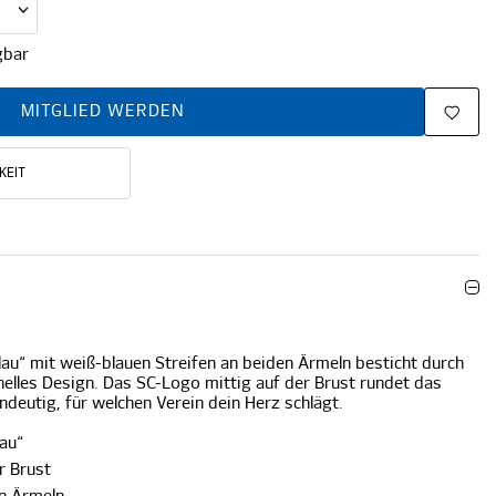
gbar
MITGLIED WERDEN
KEIT
Blau“ mit weiß-blauen Streifen an beiden Ärmeln besticht durch
onelles Design. Das SC-Logo mittig auf der Brust rundet das
ndeutig, für welchen Verein dein Herz schlägt.
lau“
r Brust