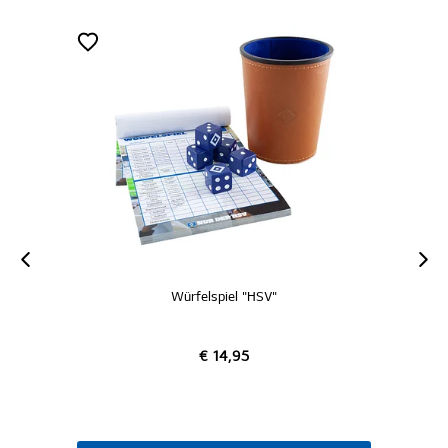
lspiel "HSV"
Bierkrug "Hamburger
€ 14,95
€ 14,95