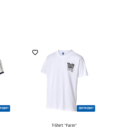
ZERTIFIZIERT
T-Shirt "Farin"
Young Ones