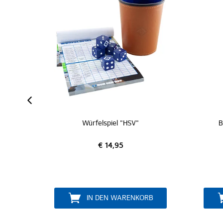
IZIERT
IEDER
Würfelspiel "HSV"
B
€ 14,95
IN DEN WARENKORB