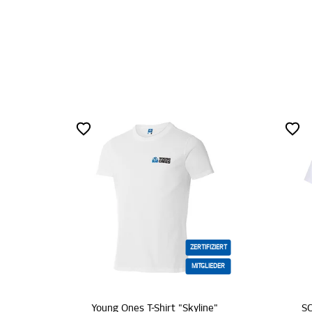
ZERTIFIZIERT
MITGLIEDER
Young Ones T-Shirt "Skyline"
SC T-Shirt