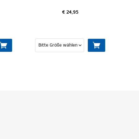
€ 24,95
MITG