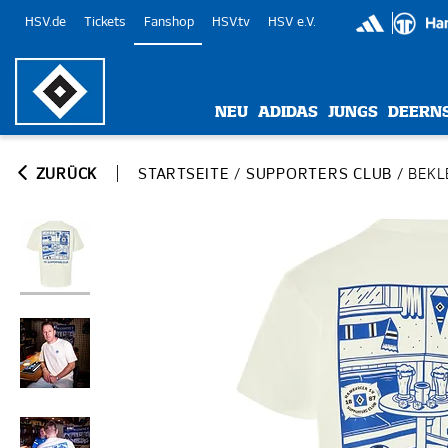
HSV.de
Tickets
Fanshop
HSV.tv
HSV e.V.
NEU
ADIDAS
JUNGS
DEERN
ZURÜCK
STARTSEITE
/
SUPPORTERS CLUB
/
BEKL