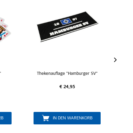
"
Thekenauflage "Hamburger SV"
€ 24,95
RB
IN DEN WARENKORB