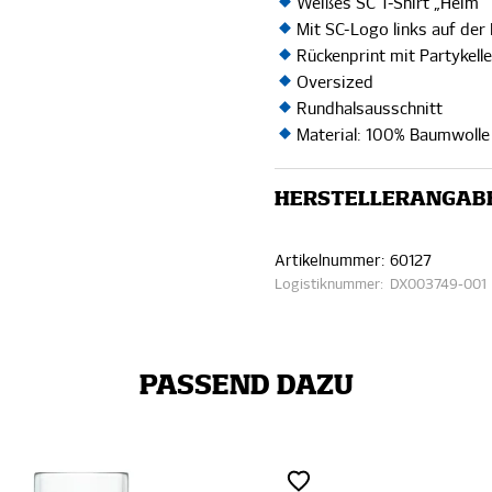
Weißes SC T-Shirt „Heim“
Mit SC-Logo links auf der
Rückenprint mit Partykell
Oversized
Rundhalsausschnitt
Material: 100% Baumwolle 
HERSTELLERANGAB
Artikelnummer:
60127
Logistiknummer:
DX003749-001
PASSEND DAZU