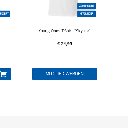
ZERTIFIZIERT
FIZIERT
MITGLIEDER
Young Ones T-Shirt "Skyline"
S
€ 24,95
MITGLIED WERDEN