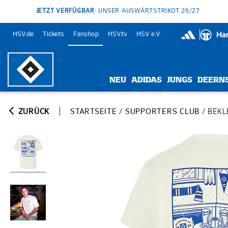
JETZT VERFÜGBAR
: UNSER AUSWÄRTSTRIKOT 26/27
HSV.de
Tickets
Fanshop
HSV.tv
HSV e.V.
NEU
ADIDAS
JUNGS
DEERN
ZURÜCK
STARTSEITE
/
SUPPORTERS CLUB
/
BEKL