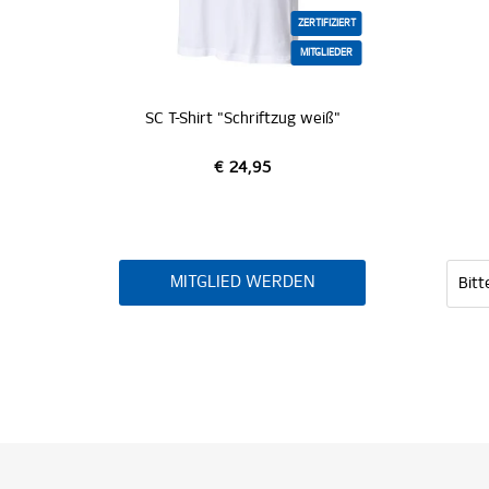
IZIERT
ZERTIFIZIERT
IEDER
MITGLIEDER
e"
SC T-Shirt "Schriftzug weiß"
€ 24,95
MITGLIED WERDEN