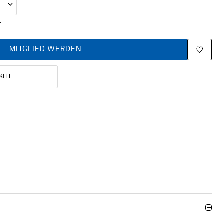
r
MITGLIED WERDEN
KEIT