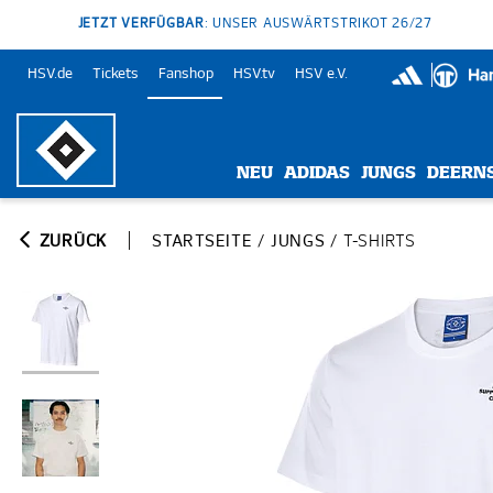
JETZT VERFÜGBAR
: UNSER AUSWÄRTSTRIKOT 26/27
HSV.de
Tickets
Fanshop
HSV.tv
HSV e.V.
NEU
ADIDAS
JUNGS
DEERN
ZURÜCK
STARTSEITE
/
JUNGS
/
T-SHIRTS