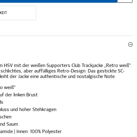
KEIT
m HSV mit der weißen Supporters Club Trackjacke „Retro weiß“.
 schlichtes, aber auffälliges Retro-Design. Das gestickte SC-
leiht der Jacke eine authentische und nostalgische Note.
ro weiß“
f der linken Brust
ls
luss und hoher Stehkragen
aschen
und Saum
amide | Innen: 100% Polyester