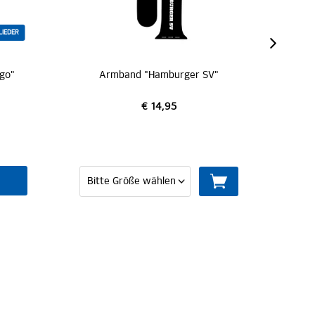
MITGLIEDER
V"
SC Gürteltasche "Logo"
€ 19,95
MITGLIED WERDEN