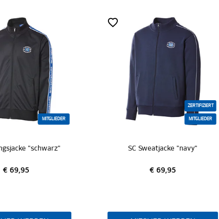
ZERTIFIZIERT
MITGLIEDER
ZERTI
SC Sweatjacke "navy"
1887 Trainingsjacke "Logo 
€ 69,95
€ 69,95