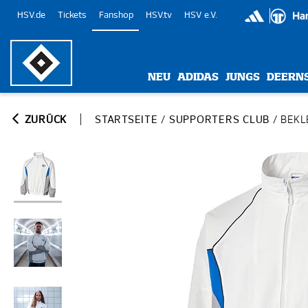
HSV.de
Tickets
Fanshop
HSV.tv
HSV e.V.
NEU
ADIDAS
JUNGS
DEERN
ZURÜCK
STARTSEITE
/
SUPPORTERS CLUB
/
BEKL