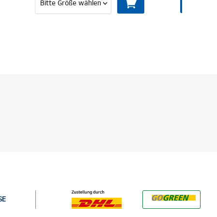
MITGLIED WERDEN
SE