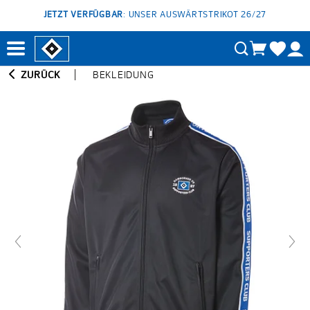
JETZT VERFÜGBAR
: UNSER AUSWÄRTSTRIKOT 26/27
ZURÜCK
BEKLEIDUNG