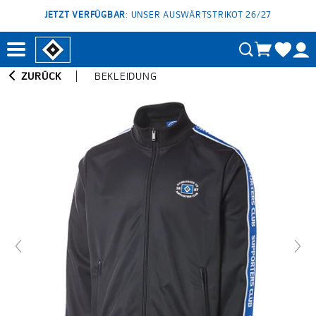
JETZT VERFÜGBAR
: UNSER AUSWÄRTSTRIKOT 26/27
ZURÜCK
BEKLEIDUNG