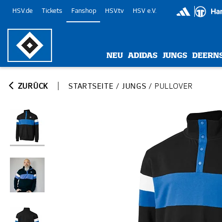
HSV.de
Tickets
Fanshop
HSV.tv
HSV e.V.
NEU
ADIDAS
JUNGS
DEERN
ZURÜCK
STARTSEITE
/
JUNGS
/
PULLOVER