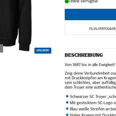
Online verfügbar
FILIALVERFÜGBAR
MITGLIEDER
BESCHREIBUNG
Von 1887 bis in alle Ewigkeit!
Zeig deine Verbundenheit zu
mit Druckknöpfen am Kragen 
sein schlichtes, aber auffäll
dem Troyer eine authentisch
Schwarzer SC Troyer „sch
Mit gesticktem SC-Logo au
Blau-weiße Streifen an be
Hoher Kragen mit Druckk