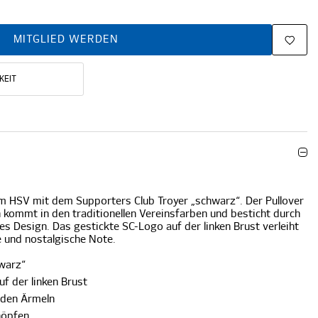
MITGLIED WERDEN
KEIT
m HSV mit dem Supporters Club Troyer „schwarz“. Der Pullover
kommt in den traditionellen Vereinsfarben und besticht durch
iges Design. Das gestickte SC-Logo auf der linken Brust verleiht
e und nostalgische Note.
warz“
f der linken Brust
iden Ärmeln
nöpfen