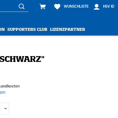
WUNSCHLISTE
HSV ID
ON
SUPPORTERS CLUB
LIZENZPARTNER
"SCHWARZ"
rsandkosten
gen