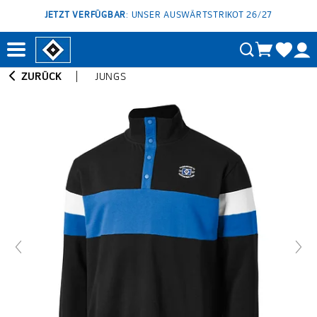
JETZT VERFÜGBAR
: UNSER AUSWÄRTSTRIKOT 26/27
ZURÜCK
JUNGS