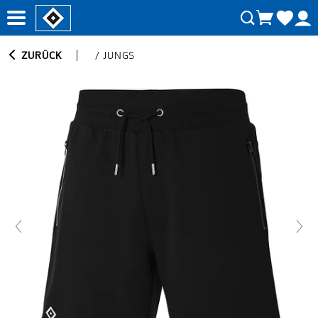
ZURÜCK
/
JUNGS