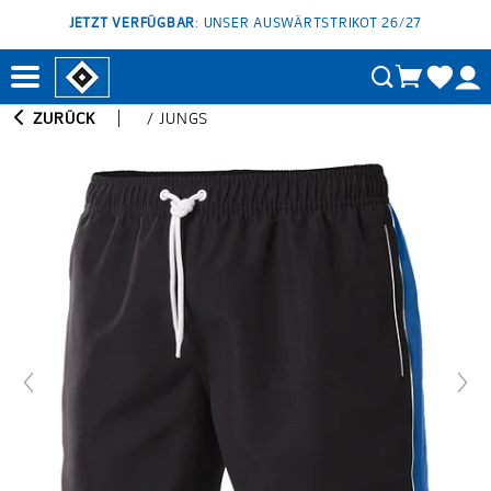
JETZT VERFÜGBAR
: UNSER AUSWÄRTSTRIKOT 26/27
ZURÜCK
/
JUNGS