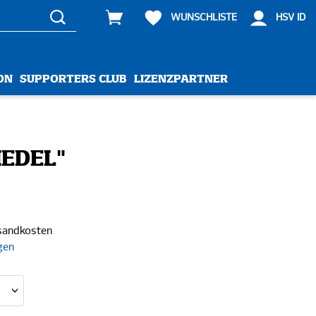
WUNSCHLISTE
HSV ID
ON
SUPPORTERS CLUB
LIZENZPARTNER
IEDEL"
rsandkosten
gen