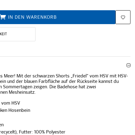
IN DEN WARENKORB
KEIT
s Meer! Mit der schwarzen Shorts „Friedel“ vom HSV mit HSV-
in und der blauen Farbfläche auf der Rückseite kannst du
en Sommertagen zeigen. Die Badehose hat zwei
inen Mesheinsatz.
l" vom HSV
nken Hosenbein
en
recycelt), Futter: 100% Polyester