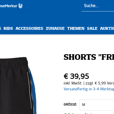
S
KIDS
ACCESSOIRES
ZUHAUSE
THEMEN
SALE
AUKTI
SHORTS "FR
€ 39,95
inkl. MwSt. | zzgl. € 5,99 Ve
Versandfertig in 3-4 Werkta
GRÖSSE: