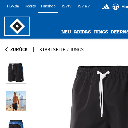
HSV.de
Tickets
Fanshop
HSV.tv
HSV e.V.
NEU
ADIDAS
JUNGS
DEERN
ZURÜCK
STARTSEITE
/
JUNGS