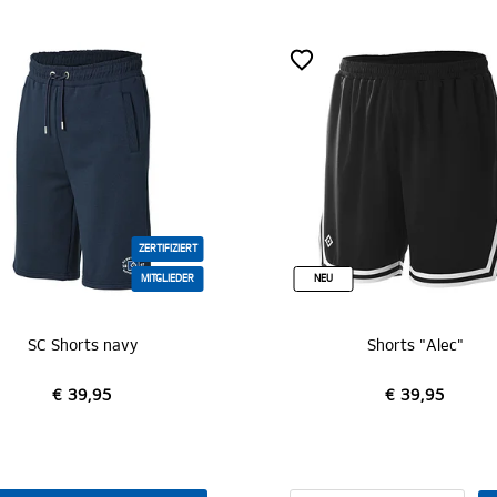
NEU
ZERTI
Shorts "Alec"
Boxershorts Doppelpack "
€ 39,95
€ 24,95