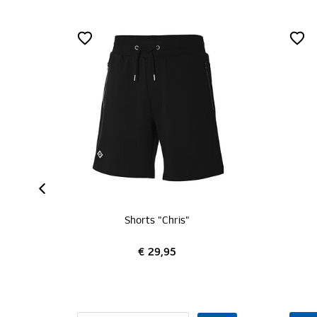
ZERTIFIZIERT
MITGLIEDER
NEU
SC Shorts navy
€ 39,95