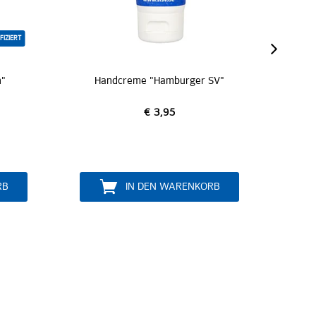
ZERT
andcreme "Hamburger SV"
Badetuch "Hamburger 
€ 3,95
€ 39,95
IN DEN WARENKORB
IN DEN WARENKO