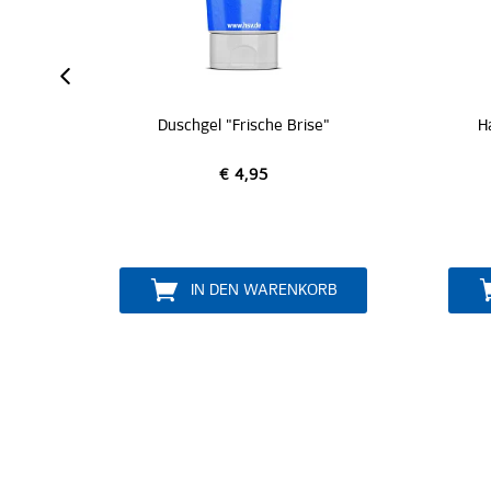
ZERTI
Duschgel "Frische Brise"
Handtuch "Hamburger S
€ 4,95
€ 19,95
IN DEN WARENKORB
IN DEN WARENKO