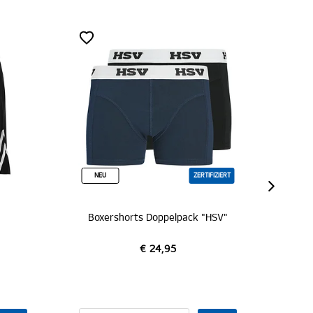
FIZIERT
SALE
HSV"
Trainingshose "Eppe"
€ 49,95
€ 30,00