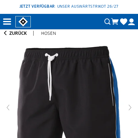
JETZT VERFÜGBAR
: UNSER AUSWÄRTSTRIKOT 26/27
ZURÜCK
HOSEN