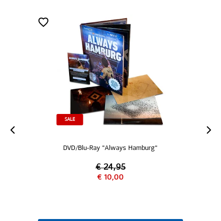
NEU
Ray "Always Hamburg"
Shorts "Alec
€ 24,95
€ 10,00
€ 39,95