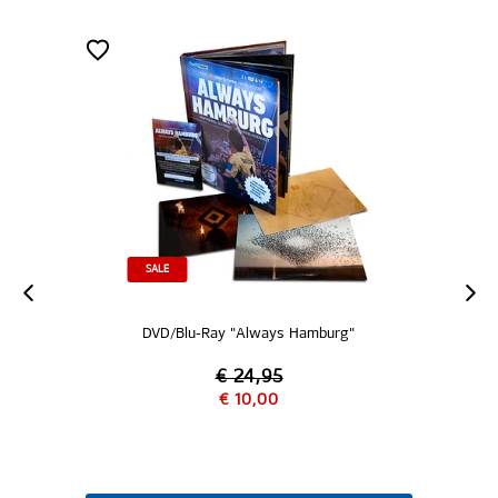
NEU
y "Always Hamburg"
Shorts "Alec"
 24,95
€ 10,00
€ 39,95